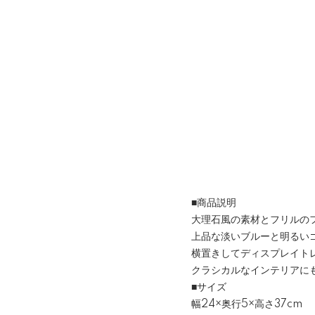
■商品説明
大理石風の素材とフリルの
上品な淡いブルーと明るい
横置きしてディスプレイト
クラシカルなインテリアに
■サイズ
幅24×奥行5×高さ37cm