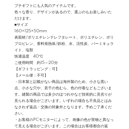
プチギフトにも人気のアイテムです。
色々な香り、デザインがあるので、選ぶのもお楽しみいた
だけます。
■サイズ
160×125×50mm
表面材/ポリエチレンテレフタレート、ポリエチレン、ポリ
プロピレン、香料発熱体/鉄粉、水、活性炭、バーミキュラ
イト、塩類
快適温度 40℃
ご使用時間 約15～20分
【ギフトラッピング：可】
【メール便：不可】
・日本製と記載がない商品は海外製のため、小さな黒い
点、小さな穴や、若干の色むら、色の付着などもございま
す。縫製の商品では多少のほつれやなど技術的に見劣りが
見られる場合がございます。いずれの場合も不良品とはみ
なされず返品・交換の対象外となります。予めご了承くだ
さい。
・お客様のPCモニターによって、画像の色が実物と異なっ
て見える場合がございます。この場合はお客様都合の返