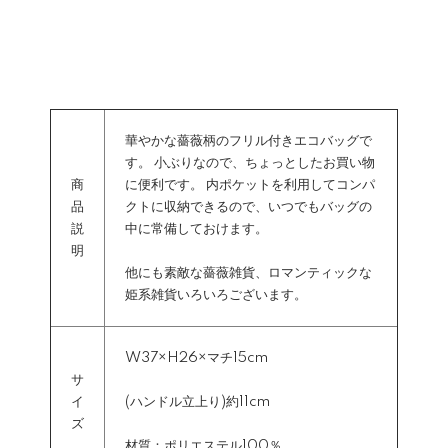
華やかな薔薇柄のフリル付きエコバッグで
す。 小ぶりなので、ちょっとしたお買い物
商
に便利です。 内ポケットを利用してコンパ
品
クトに収納できるので、いつでもバッグの
説
中に常備しておけます。
明
他にも素敵な薔薇雑貨、ロマンティックな
姫系雑貨いろいろございます。
W37×H26×マチ15cm
サ
イ
(ハンドル立上り)約11cm
ズ
材質：ポリエステル100％