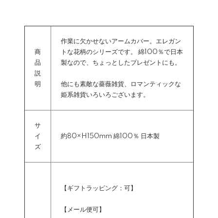
作業に欠かせないアームカバー。エレガン
商
トな花柄のシリーズです。 綿100％で日本
品
製なので、ちょっとしたプレゼントにも。
説
明
他にも素敵な薔薇雑貨、ロマンティックな
姫系雑貨いろいろございます。
サ
イ
約80×H150mm 綿100％ 日本製
ズ
【ギフトラッピング：可】
【メール便可】