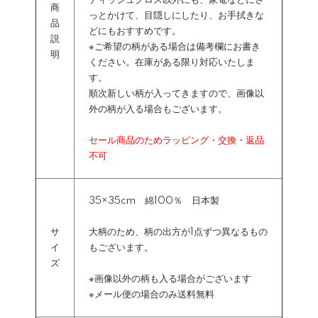
ディッシュクロス以外にも、家電などにさ
商
っとかけて、目隠しにしたり、お手拭きな
品
どにもおすすめです。
説
※ご希望の柄がある場合は備考欄にお書き
明
ください。在庫がある限り対応いたしま
す。
順次新しい柄が入ってきますので、画像以
外の柄が入る場合もございます。
セール商品のためラッピング・交換・返品
不可
35×35cm 綿100％ 日本製
サ
大柄のため、柄の出方が1点ずつ異なるもの
イ
もございます。
ズ
※画像以外の柄も入る場合がございます
※メール便の場合のみ送料無料